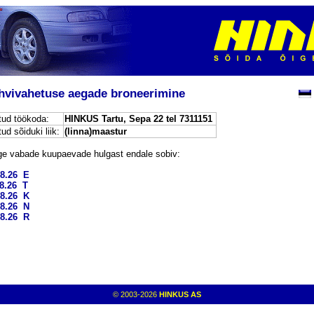
hvivahetuse aegade broneerimine
itud töökoda:
HINKUS Tartu, Sepa 22 tel 7311151
tud sõiduki liik:
(linna)maastur
ge vabade kuupaevade hulgast endale sobiv:
08.26 E
08.26 T
08.26 K
08.26 N
08.26 R
© 2003-2026
HINKUS AS