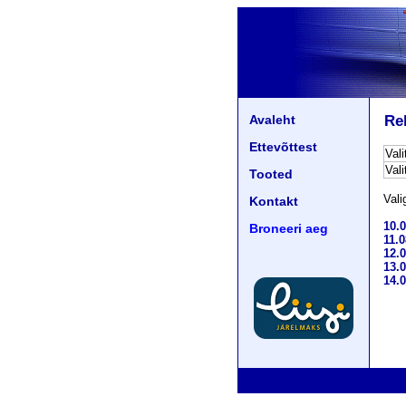
Avaleht
Re
Ettevõttest
Val
Vali
Tooted
Vali
Kontakt
10.
Broneeri aeg
11.
12.
13.
14.